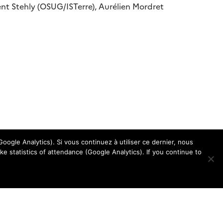
nt Stehly (OSUG/ISTerre), Aurélien Mordret
oogle Analytics). Si vous continuez à utiliser ce dernier, nous
e statistics of attendance (Google Analytics). If you continue to