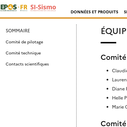
Skip
Rechercher :
to
DONNÉES ET PRODUITS
S
content
ÉQUIP
SOMMAIRE
Comité de pilotage
Comité technique
Comité 
Contacts scientifiques
Claudi
Lauren
Diane 
Helle 
Marie 
Comité