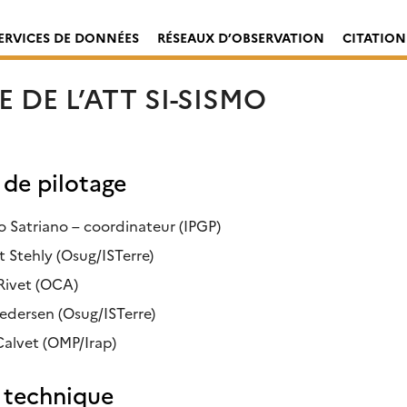
ERVICES DE DONNÉES
RÉSEAUX D’OBSERVATION
CITATION
E DE L’ATT SI-SISMO
de pilotage
o Satriano – coordinateur (IPGP)
t Stehly (Osug/ISTerre)
Rivet (OCA)
Pedersen (Osug/ISTerre)
Calvet (OMP/Irap)
 technique