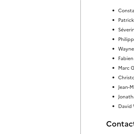
Consta
Patrick
Séveri
Philip
Wayne 
Fabien
Marc G
Christ
Jean-M
Jonath
David 
Contact