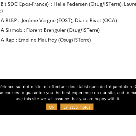
 ( SDC Epos-France) : Helle Pedersen (Osug/ISTerre), Laure
e)
 RLBP : Jérôme Vergne (EOST), Diane Rivet (OCA)
 Sismob : Florent Brenguier (Osug/ISTerre)
 Rap : Emeline Maufroy (Osug/ISTerre)
érience sur notre site, et effectuer des statistiques de fréquentation (G
e cookies to guarantee you the best experience on our site, and to mak
use this site we will assume that you are happy with it.
Ok
En savoir plus