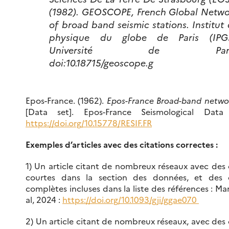
(1982). GEOSCOPE,
French Global Netwo
of broad band seismic stations
. Institut
physique du globe de Paris (IPGP
Université de Pari
doi:10.18715/geoscope.g
Epos-France. (1962).
Epos-France Broad-band networ
[Data set]. Epos-France Seismological Data
https://doi.org/10.15778/RESIF.FR
Exemples d’articles avec des citations correctes :
1) Un article citant de nombreux réseaux avec des 
courtes dans la section des données, et des c
complètes incluses dans la liste des références : Mar
al, 2024 :
https://doi.org/10.1093/gji/ggae070
2) Un article citant de nombreux réseaux, avec des 