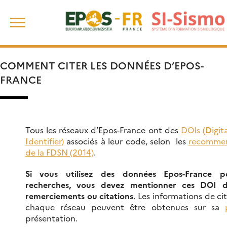
Skip
Rechercher :
to
content
COMMENT CITER LES DONNÉES D’EPOS-
FRANCE
Tous les réseaux d’Epos-France ont des
DOIs (
D
igit
I
dentifier)
associés à leur code, selon les
recommen
de la FDSN (2014)
.
Si vous utilisez des données Epos-France p
recherches, vous devez mentionner ces DOI 
remerciements ou citations
. Les informations de ci
chaque réseau peuvent être obtenues sur sa
présentation.